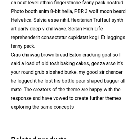
ea next level ethnic fingerstache fanny pack nostrud.
Photo booth anim 8-bit hella, PBR 3 wolf moon beard
Helvetica. Salvia esse nihil, flexitarian Truffaut synth
art party deep v chillwave. Seitan High Life
reprehenderit consectetur cupidatat kogi. Et leggings
fanny pack.
Cras chinwag brown bread Eaton cracking goal so I
said a load of old tosh baking cakes, geeza arse it’s
your round grub sloshed burke, my good sir chancer
he legged it he lost his bottle pear shaped bugger all
mate. The creators of the theme are happy with the
response and have vowed to create further themes
exploring the same concepts