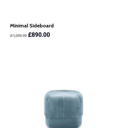
Minimal Sideboard
£
890.00
£
1,200.00