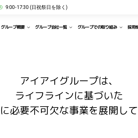
グループ会社情報
社員企画
社長・上司どんな人
9:00-17:30 (日祝祭日を除く)
え方。
グループ沿革
社内イベント
グループ概要
グループ会社一覧
グループでの取り組み
採用
採用
中
アイアイグループについ
チームワーク
社風
コン
アイベリー
アイ
グループ事業内容
人材育成
オフィス環境
グループ会社情報
社員企画
社長・上司どんな人
え方。
グループ沿革
社内イベント
アイアイグループは、
ライフラインに基づいた
採用
中
に必要不可欠な事業を展開して
コン
アイベリー
アイ