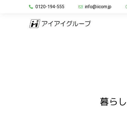
安全・安心・快適な町づくりで
『One for all, all for one』
本気で遊んだことがある人採用！
地域社会へ貢献する
ひとりはみんなのために、
0120-194-555
info@iicom.jp
みんなはひとりのためにという考
新卒
グループ概要
グループでの取り組み
採用情報
アイコンホールディングス
アイ
安全・安心・快適な町づくりで
『One for all, all for one』
本気で遊んだことがある人採用！
地域社会へ貢献する
ひとりはみんなのために、
みんなはひとりのためにという考
新卒
暮らし
アイコンホールディングス
アイ