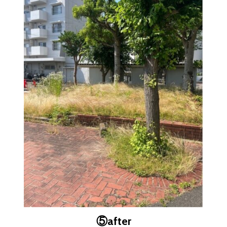
⑤
after