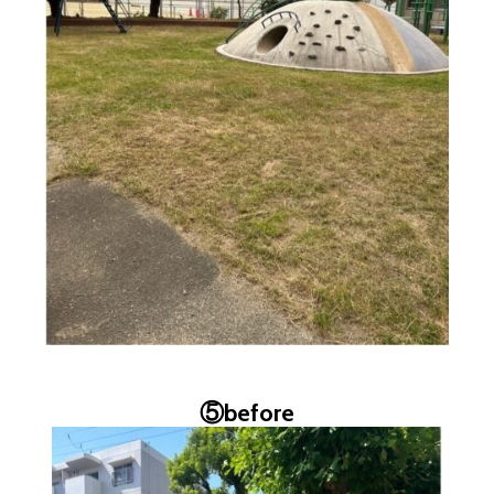
⑤before